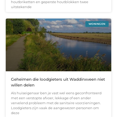
houtbriketten en geperste houtblokken twee
uitstekende
WONINGEN
Geheimen die loodgieters uit Waddinxveen niet
willen delen
Als huiseigenaar ben je vast wel eens geconfronteerd
met een verstopte afvoer, lekkage of een ander
vervelend probleem met de sanitaire voorzieningen.
Loodgieters zijn vaak de aangewezen personen om
deze