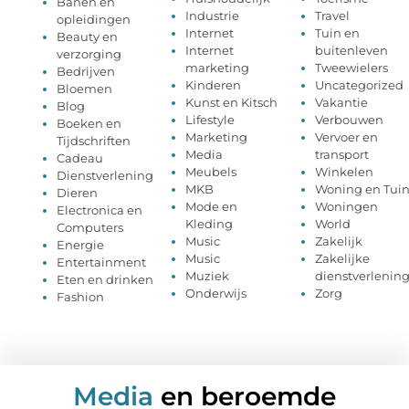
Banen en
Industrie
Travel
opleidingen
Internet
Tuin en
Beauty en
Internet
buitenleven
verzorging
marketing
Tweewielers
Bedrijven
Kinderen
Uncategorized
Bloemen
Kunst en Kitsch
Vakantie
Blog
Lifestyle
Verbouwen
Boeken en
Marketing
Vervoer en
Tijdschriften
Media
transport
Cadeau
Meubels
Winkelen
Dienstverlening
MKB
Woning en Tui
Dieren
Mode en
Woningen
Electronica en
Kleding
World
Computers
Music
Zakelijk
Energie
Music
Zakelijke
Entertainment
Muziek
dienstverlenin
Eten en drinken
Onderwijs
Zorg
Fashion
Media
en beroemde