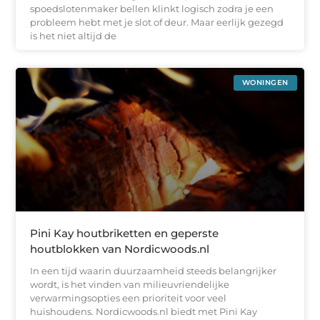
spoedslotenmaker bellen klinkt logisch zodra je een
probleem hebt met je slot of deur. Maar eerlijk gezegd
is het niet altijd de
WONINGEN
Pini Kay houtbriketten en geperste
houtblokken van Nordicwoods.nl
In een tijd waarin duurzaamheid steeds belangrijker
wordt, is het vinden van milieuvriendelijke
verwarmingsopties een prioriteit voor veel
huishoudens. Nordicwoods.nl biedt met Pini Kay