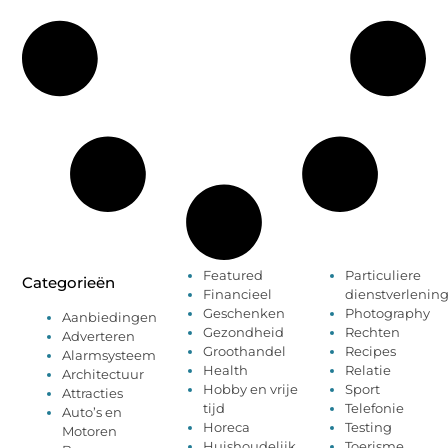
Featured
Particuliere
Categorieën
Financieel
dienstverlenin
Geschenken
Photography
Aanbiedingen
Gezondheid
Rechten
Adverteren
Groothandel
Recipes
Alarmsysteem
Health
Relatie
Architectuur
Hobby en vrije
Sport
Attracties
tijd
Telefonie
Auto’s en
Horeca
Testing
Motoren
Huishoudelijk
Toerisme