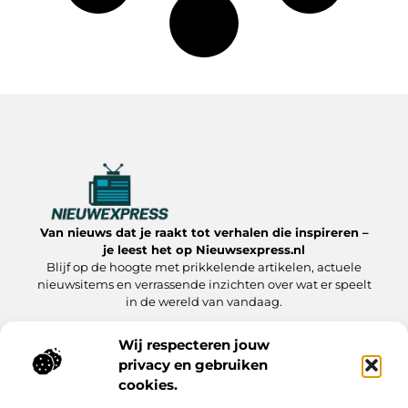
Van nieuws dat je raakt tot verhalen die inspireren –
je leest het op Nieuwsexpress.nl
Blijf op de hoogte met prikkelende artikelen, actuele
nieuwsitems en verrassende inzichten over wat er speelt
in de wereld van vandaag.
Wij respecteren jouw
privacy en gebruiken
Onze informatie
cookies.
Linkbuilding kopen:slimme strategie of riskante zet?
Linkbuilding Geld Verdienen: Hoe Jij Er Winst Uit Haalt