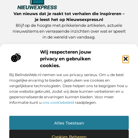
Van nieuws dat je raakt tot verhalen die inspireren –
je leest het op Nieuwsexpress.nl
Blijf op de hoogte met prikkelende artikelen, actuele
nieuwsitems en verrassende inzichten over wat er speelt
in de wereld van vandaag.
Wij respecteren jouw
privacy en gebruiken
Onze informatie
cookies.
Linkbuilding kopen:slimme strategie of riskante zet?
Linkbuilding Geld Verdienen: Hoe Jij Er Winst Uit Haalt
Bij BelindaWeb.nl nemen we uw privacy serieus. Om u de best
Bericht categorie
mogelijke ervaring te bieden, gebruiken we cookies en
vergelijkbare technologieën. Deze helpen ons te begrijpen hoe u
onze website gebruikt, zodat wij deze kunnen verbeteren en u
gepersonaliseerde ervaringen kunnen bieden. Voor meer
informatie kunt u
ons cookiebeleid
raadplegen.
Alles Toestaan
Website index
Cookiebeleid (EU)
@2025 www.nieuwsexpress.nl. All Right Reserved.
Cookies Beheren