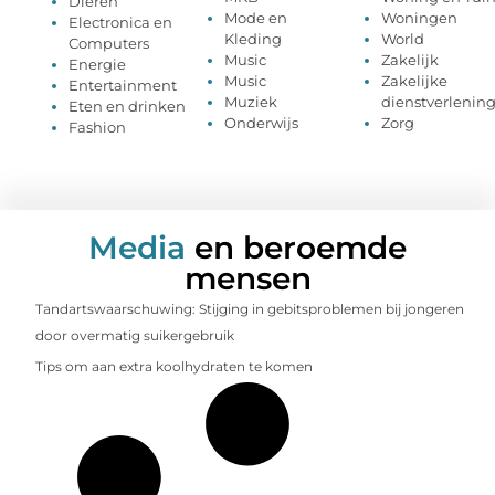
Dieren
Mode en
Woningen
Electronica en
Kleding
World
Computers
Music
Zakelijk
Energie
Music
Zakelijke
Entertainment
Muziek
dienstverlenin
Eten en drinken
Onderwijs
Zorg
Fashion
Media
en beroemde
mensen
Tandartswaarschuwing: Stijging in gebitsproblemen bij jongeren
door overmatig suikergebruik
Tips om aan extra koolhydraten te komen