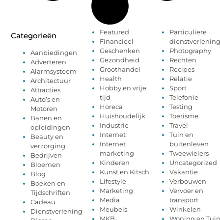
Featured
Particuliere
Categorieën
Financieel
dienstverlenin
Geschenken
Photography
Aanbiedingen
Gezondheid
Rechten
Adverteren
Groothandel
Recipes
Alarmsysteem
Health
Relatie
Architectuur
Hobby en vrije
Sport
Attracties
tijd
Telefonie
Auto’s en
Horeca
Testing
Motoren
Huishoudelijk
Toerisme
Banen en
Industrie
Travel
opleidingen
Internet
Tuin en
Beauty en
Internet
buitenleven
verzorging
marketing
Tweewielers
Bedrijven
Kinderen
Uncategorized
Bloemen
Kunst en Kitsch
Vakantie
Blog
Lifestyle
Verbouwen
Boeken en
Marketing
Vervoer en
Tijdschriften
Media
transport
Cadeau
Meubels
Winkelen
Dienstverlening
MKB
Woning en Tui