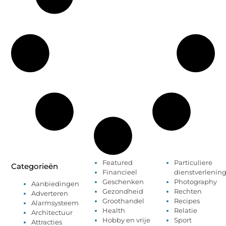
Featured
Particuliere
Categorieën
Financieel
dienstverlenin
Geschenken
Photography
Aanbiedingen
Gezondheid
Rechten
Adverteren
Groothandel
Recipes
Alarmsysteem
Health
Relatie
Architectuur
Hobby en vrije
Sport
Attracties