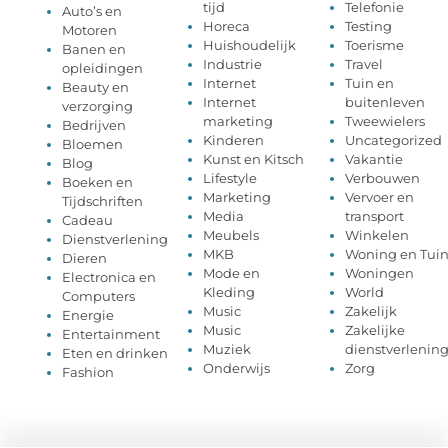
tijd
Telefonie
Auto’s en
Horeca
Testing
Motoren
Huishoudelijk
Toerisme
Banen en
Industrie
Travel
opleidingen
Internet
Tuin en
Beauty en
Internet
buitenleven
verzorging
marketing
Tweewielers
Bedrijven
Kinderen
Uncategorized
Bloemen
Kunst en Kitsch
Vakantie
Blog
Lifestyle
Verbouwen
Boeken en
Marketing
Vervoer en
Tijdschriften
Media
transport
Cadeau
Meubels
Winkelen
Dienstverlening
MKB
Woning en Tui
Dieren
Mode en
Woningen
Electronica en
Kleding
World
Computers
Music
Zakelijk
Energie
Music
Zakelijke
Entertainment
Muziek
dienstverlenin
Eten en drinken
Onderwijs
Zorg
Fashion