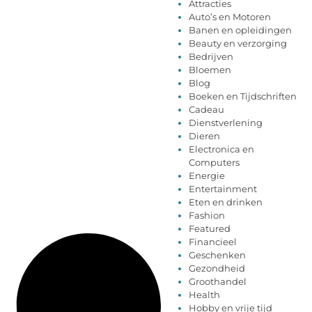
Attracties
Auto’s en Motoren
Banen en opleidingen
Beauty en verzorging
Bedrijven
Bloemen
Blog
Boeken en Tijdschriften
Cadeau
Dienstverlening
Dieren
Electronica en
Computers
Energie
Entertainment
Eten en drinken
Fashion
Featured
Financieel
Geschenken
Gezondheid
Groothandel
Health
Hobby en vrije tijd