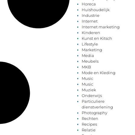
Horeca
Huishoudelijk
Industrie
Internet
Internet marketing
Kinderen
Kunst en Kitsch
Lifestyle
Marketing
Media
Meubels
MKB
Mode en Kleding
Music
Music
Muziek
Onderwijs
Particuliere
dienstverlening
Photography
Rechten
Recipes
Relatie