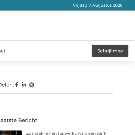
Vrijdag 7 Augustus 2026
act
Schrijf mee
Delen:
Laatste Bericht
Zo maak je met tuinverlichting een sterk