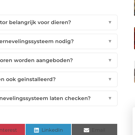
tor belangrijk voor dieren?
▼
ernevelingssysteem nodig?
▼
atoren worden aangeboden?
▼
 ook geïnstalleerd?
▼
rnevelingssysteem laten checken?
▼
nterest
LinkedIn
Email