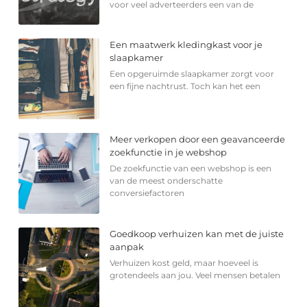
voor veel adverteerders een van de
Een maatwerk kledingkast voor je
slaapkamer
Een opgeruimde slaapkamer zorgt voor
een fijne nachtrust. Toch kan het een
Meer verkopen door een geavanceerde
zoekfunctie in je webshop
De zoekfunctie van een webshop is een
van de meest onderschatte
conversiefactoren
Goedkoop verhuizen kan met de juiste
aanpak
Verhuizen kost geld, maar hoeveel is
grotendeels aan jou. Veel mensen betalen