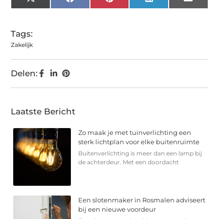
X
Facebook
Pinterest
LinkedIn
Email
(Twitter)
Tags:
Zakelijk
Delen:
Laatste Bericht
Zo maak je met tuinverlichting een
sterk lichtplan voor elke buitenruimte
Buitenverlichting is meer dan een lamp bij
de achterdeur. Met een doordacht
Een slotenmaker in Rosmalen adviseert
bij een nieuwe voordeur