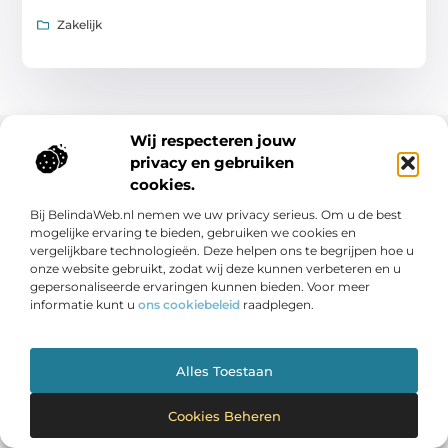
Zakelijk
Wij respecteren jouw
privacy en gebruiken
cookies.
Bij BelindaWeb.nl nemen we uw privacy serieus. Om u de best
mogelijke ervaring te bieden, gebruiken we cookies en
vergelijkbare technologieën. Deze helpen ons te begrijpen hoe u
Van nieuws dat je raakt tot verhalen die inspireren –
onze website gebruikt, zodat wij deze kunnen verbeteren en u
je leest het op Nieuwsexpress.nl
gepersonaliseerde ervaringen kunnen bieden. Voor meer
informatie kunt u
ons cookiebeleid
raadplegen.
Blijf op de hoogte met prikkelende artikelen, actuele
nieuwsitems en verrassende inzichten over wat er speelt
in de wereld van vandaag.
Alles Toestaan
Cookies Beheren
Onze informatie