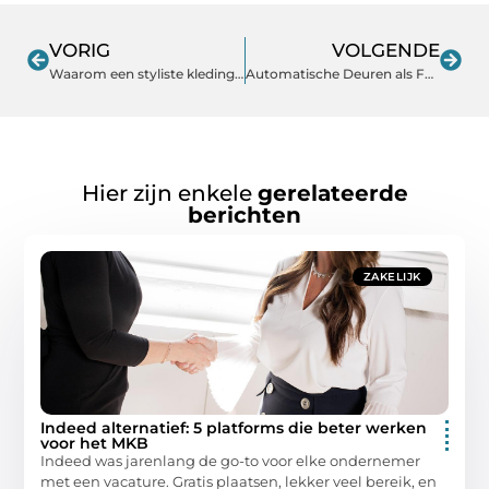
VORIG
VOLGENDE
Waarom een styliste kleding helpt bij het ontwikkelen van je persoonlijke stijl
Automatische Deuren als Fundament voor Moderne Gebruikerservaring
Hier zijn enkele
gerelateerde
berichten
ZAKELIJK
Indeed alternatief: 5 platforms die beter werken
voor het MKB
Indeed was jarenlang de go-to voor elke ondernemer
met een vacature. Gratis plaatsen, lekker veel bereik, en