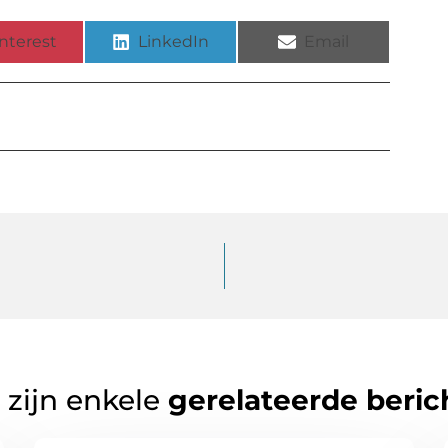
nterest
LinkedIn
Email
 zijn enkele
gerelateerde beric