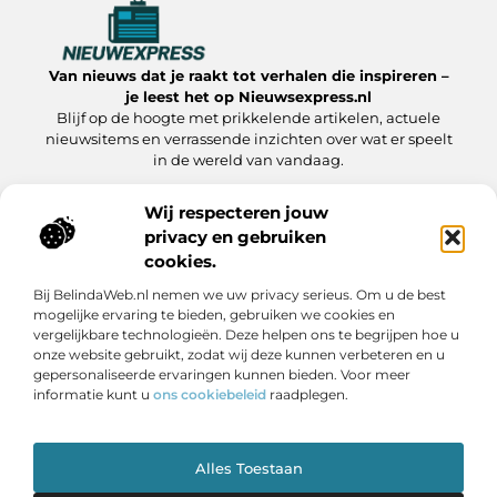
Van nieuws dat je raakt tot verhalen die inspireren –
je leest het op Nieuwsexpress.nl
Blijf op de hoogte met prikkelende artikelen, actuele
nieuwsitems en verrassende inzichten over wat er speelt
in de wereld van vandaag.
Wij respecteren jouw
privacy en gebruiken
Onze informatie
cookies.
Linkbuilding kopen:slimme strategie of riskante zet?
Linkbuilding Geld Verdienen: Hoe Jij Er Winst Uit Haalt
Bij BelindaWeb.nl nemen we uw privacy serieus. Om u de best
Bericht categorie
mogelijke ervaring te bieden, gebruiken we cookies en
vergelijkbare technologieën. Deze helpen ons te begrijpen hoe u
onze website gebruikt, zodat wij deze kunnen verbeteren en u
gepersonaliseerde ervaringen kunnen bieden. Voor meer
informatie kunt u
ons cookiebeleid
raadplegen.
Alles Toestaan
Website index
Cookiebeleid (EU)