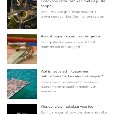
Goedkoop verhuizen kan met de juiste
aanpak
Verhuizen kost geld, maar hoeveel is
grotendeels aan jou. Veel mensen betalen
Rondstroppen kiezen zonder gedoe
Een hijsklus lijkt vaak simpel, tot het
moment dat een last gaat
Wat is het verschil tussen een
natuurzwembad en een zwemvijver?
Steeds meer mensen kiezen voor een
duurzame en natuurlijke manier van
zwemmen
Kies de juiste makelaar voor jou
Een huis kopen of verkopen doe je niet elke