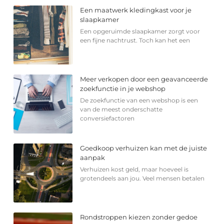
Een maatwerk kledingkast voor je
slaapkamer
Een opgeruimde slaapkamer zorgt voor
een fijne nachtrust. Toch kan het een
Meer verkopen door een geavanceerde
zoekfunctie in je webshop
De zoekfunctie van een webshop is een
van de meest onderschatte
conversiefactoren
Goedkoop verhuizen kan met de juiste
aanpak
Verhuizen kost geld, maar hoeveel is
grotendeels aan jou. Veel mensen betalen
Rondstroppen kiezen zonder gedoe