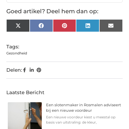
Goed artikel? Deel hem dan op:
X
Facebook
Pinterest
LinkedIn
Email
(Twitter)
Tags:
Gezondheid
Delen:
Laatste Bericht
Een slotenmaker in Rosmalen adviseert
bij een nieuwe voordeur
Een nieuwe voordeur kiest u meestal op
basis van uitstraling: de kleur,