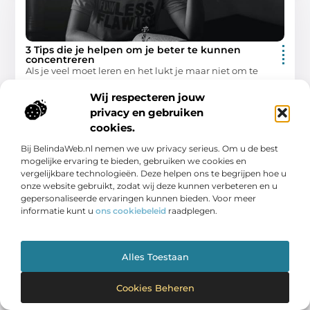
3 Tips die je helpen om je beter te kunnen
concentreren
Als je veel moet leren en het lukt je maar niet om te
focussen dan kan dit erg demotiverend werken. Je blijft
Wij respecteren jouw
maar hard werken
privacy en gebruiken
Gezondheid
cookies.
Bij BelindaWeb.nl nemen we uw privacy serieus. Om u de best
mogelijke ervaring te bieden, gebruiken we cookies en
vergelijkbare technologieën. Deze helpen ons te begrijpen hoe u
onze website gebruikt, zodat wij deze kunnen verbeteren en u
GEZONDHEID
gepersonaliseerde ervaringen kunnen bieden. Voor meer
informatie kunt u
ons cookiebeleid
raadplegen.
Alles Toestaan
Hulp bij afvallen in Hengelo
Cookies Beheren
Wilt u goed afvallen in Hengelo of in de omgeving van