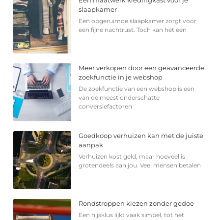
Een maatwerk kledingkast voor je
slaapkamer
Een opgeruimde slaapkamer zorgt voor
een fijne nachtrust. Toch kan het een
Meer verkopen door een geavanceerde
zoekfunctie in je webshop
De zoekfunctie van een webshop is een
van de meest onderschatte
conversiefactoren
Goedkoop verhuizen kan met de juiste
aanpak
Verhuizen kost geld, maar hoeveel is
grotendeels aan jou. Veel mensen betalen
Rondstroppen kiezen zonder gedoe
Een hijsklus lijkt vaak simpel, tot het