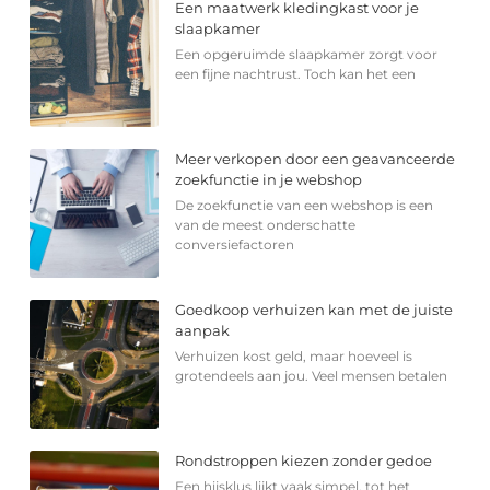
Een maatwerk kledingkast voor je
slaapkamer
Een opgeruimde slaapkamer zorgt voor
een fijne nachtrust. Toch kan het een
Meer verkopen door een geavanceerde
zoekfunctie in je webshop
De zoekfunctie van een webshop is een
van de meest onderschatte
conversiefactoren
Goedkoop verhuizen kan met de juiste
aanpak
Verhuizen kost geld, maar hoeveel is
grotendeels aan jou. Veel mensen betalen
Rondstroppen kiezen zonder gedoe
Een hijsklus lijkt vaak simpel, tot het