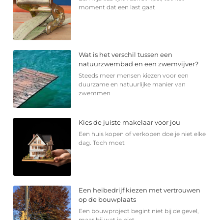
moment dat een last gaat
Wat is het verschil tussen een
natuurzwembad en een zwemvijver?
Steeds meer mensen kiezen voor een
duurzame en natuurlijke manier van
zwemmen
Kies de juiste makelaar voor jou
Een huis kopen of verkopen doe je niet elke
dag. Toch moet
Een heibedrijf kiezen met vertrouwen
op de bouwplaats
Een bouwproject begint niet bij de gevel,
maar bij wat je niet