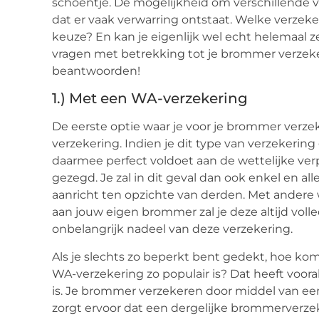
schoentje. De mogelijkheid om verschillende v
dat er vaak verwarring ontstaat. Welke verzek
keuze? En kan je eigenlijk wel echt helemaal ze
vragen met betrekking tot je brommer verzeke
beantwoorden!
1.) Met een WA-verzekering
De eerste optie waar je voor je brommer verzek
verzekering. Indien je dit type van verzekering 
daarmee perfect voldoet aan de wettelijke verp
gezegd. Je zal in dit geval dan ook enkel en all
aanricht ten opzichte van derden. Met andere 
aan jouw eigen brommer zal je deze altijd voll
onbelangrijk nadeel van deze verzekering.
Als je slechts zo beperkt bent gedekt, hoe k
WA-verzekering zo populair is? Dat heeft voor
is. Je brommer verzekeren door middel van een
zorgt ervoor dat een dergelijke brommerverzek