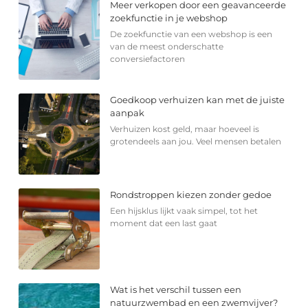
Meer verkopen door een geavanceerde
zoekfunctie in je webshop
De zoekfunctie van een webshop is een
van de meest onderschatte
conversiefactoren
Goedkoop verhuizen kan met de juiste
aanpak
Verhuizen kost geld, maar hoeveel is
grotendeels aan jou. Veel mensen betalen
Rondstroppen kiezen zonder gedoe
Een hijsklus lijkt vaak simpel, tot het
moment dat een last gaat
Wat is het verschil tussen een
natuurzwembad en een zwemvijver?