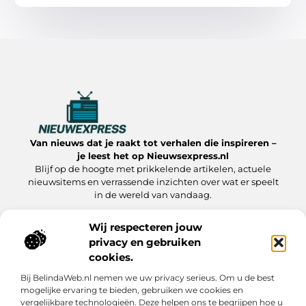
Van nieuws dat je raakt tot verhalen die inspireren –
je leest het op Nieuwsexpress.nl
Blijf op de hoogte met prikkelende artikelen, actuele
nieuwsitems en verrassende inzichten over wat er speelt
in de wereld van vandaag.
Wij respecteren jouw
privacy en gebruiken
Onze informatie
cookies.
Linkbuilding kopen:slimme strategie of riskante zet?
Linkbuilding Geld Verdienen: Hoe Jij Er Winst Uit Haalt
Bij BelindaWeb.nl nemen we uw privacy serieus. Om u de best
Bericht categorie
mogelijke ervaring te bieden, gebruiken we cookies en
vergelijkbare technologieën. Deze helpen ons te begrijpen hoe u