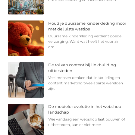
Houd je duurzame kinderkleding mooi
met de juiste wastips
Duurzame kinderkleding verdient goede
verzorging. Want wat heeft het voor zin
om
De rol van content bij linkbuilding
uitbesteden
Veel mensen denken dat linkbuilding en
content marketing twee aparte werelden
zijn.
De mobiele revolutie in het webshop
landschap
Wie vandaag een webshop laat bouwen of
uitbesteden, kan er niet meer