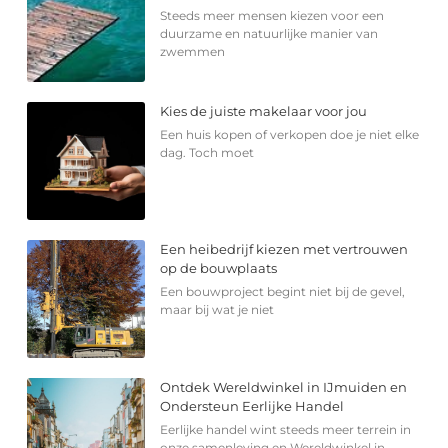
Steeds meer mensen kiezen voor een
duurzame en natuurlijke manier van
zwemmen
Kies de juiste makelaar voor jou
Een huis kopen of verkopen doe je niet elke
dag. Toch moet
Een heibedrijf kiezen met vertrouwen
op de bouwplaats
Een bouwproject begint niet bij de gevel,
maar bij wat je niet
Ontdek Wereldwinkel in IJmuiden en
Ondersteun Eerlijke Handel
Eerlijke handel wint steeds meer terrein in
onze samenleving en Wereldwinkel in