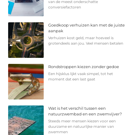
van de meest onderschatte
conversiefactoren
Goedkoop verhuizen kan met de juiste
aanpak
Verhuizen kost geld, maar hoeveel is
grotendeels aan jou. Veel mensen betalen
Rondstroppen kiezen zonder gedoe
Een hijsklus lijkt vaak simpel, tot het
moment dat een last gaat
Wat is het verschil tussen een
natuurzwembad en een zwemvijver?
Steeds meer mensen kiezen voor een
duurzame en natuurlijke manier van
zwemmen