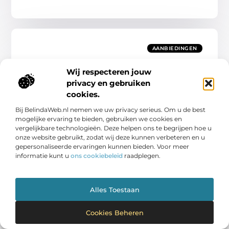
AANBIEDINGEN
Wij respecteren jouw
privacy en gebruiken
cookies.
Bij BelindaWeb.nl nemen we uw privacy serieus. Om u de best
Propenda – Bent u als verhuurder verplicht uw
mogelijke ervaring te bieden, gebruiken we cookies en
huur jaarlijks te indexeren?
vergelijkbare technologieën. Deze helpen ons te begrijpen hoe u
Huurprijsindexatie en inflatie: wat moet u weten? In
onze website gebruikt, zodat wij deze kunnen verbeteren en u
februari 2022 steeg de gemiddelde huurprijs in België
gepersonaliseerde ervaringen kunnen bieden. Voor meer
met 7% als gevolg van de hoge inflatie.
informatie kunt u
ons cookiebeleid
raadplegen.
Aanbiedingen
Alles Toestaan
Cookies Beheren
AANBIEDINGEN