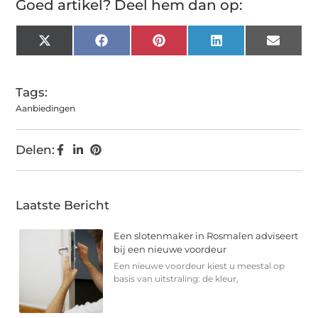
Goed artikel? Deel hem dan op:
X
Facebook
Pinterest
LinkedIn
Email
(Twitter)
Tags:
Aanbiedingen
Delen:
Laatste Bericht
Een slotenmaker in Rosmalen adviseert
bij een nieuwe voordeur
Een nieuwe voordeur kiest u meestal op
basis van uitstraling: de kleur,