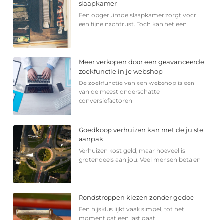
slaapkamer
Een opgeruimde slaapkamer zorgt voor
een fijne nachtrust. Toch kan het een
Meer verkopen door een geavanceerde
zoekfunctie in je webshop
De zoekfunctie van een webshop is een
van de meest onderschatte
conversiefactoren
Goedkoop verhuizen kan met de juiste
aanpak
Verhuizen kost geld, maar hoeveel is
grotendeels aan jou. Veel mensen betalen
Rondstroppen kiezen zonder gedoe
Een hijsklus lijkt vaak simpel, tot het
moment dat een last gaat