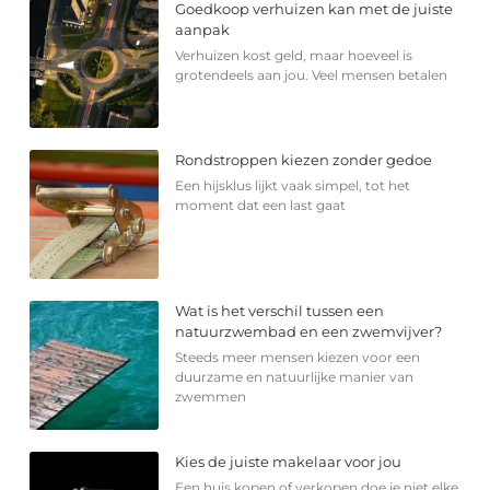
Goedkoop verhuizen kan met de juiste
aanpak
Verhuizen kost geld, maar hoeveel is
grotendeels aan jou. Veel mensen betalen
Rondstroppen kiezen zonder gedoe
Een hijsklus lijkt vaak simpel, tot het
moment dat een last gaat
Wat is het verschil tussen een
natuurzwembad en een zwemvijver?
Steeds meer mensen kiezen voor een
duurzame en natuurlijke manier van
zwemmen
Kies de juiste makelaar voor jou
Een huis kopen of verkopen doe je niet elke