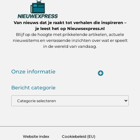
Van nieuws dat je raakt tot verhalen die inspireren –
je leest het op Nieuwsexpress.nl
Blijf op de hoogte met prikkelende artikelen, actuele
nieuwsitems en verrassende inzichten over wat er speelt
in de wereld van vandaag.
Onze informatie
Linkbuilding kopen:slimme strategie of riskante zet?
Linkbuilding Geld Verdienen: Hoe Jij Er Winst Uit Haalt
Bericht categorie
Website index
Cookiebeleid (EU)